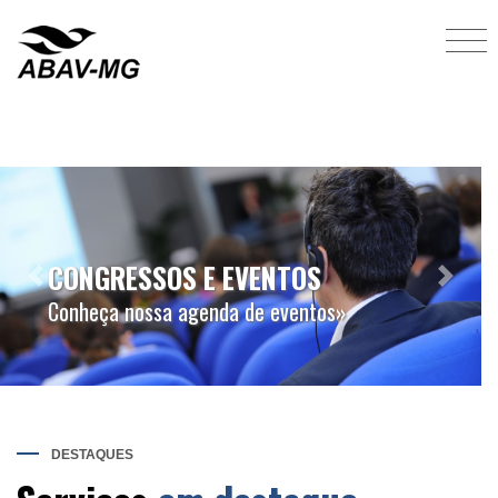
SEJA UM ASSOCIADO
Previous
Next
Conheça as vantagens de se associar»
DESTAQUES