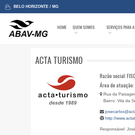
BELO HORIZONTE / MG
HOME
QUEM SOMOS
SERVIÇOS PARA 
ACTA TURISMO
Razão social: F
Área de atuação
Rua da Paisagem 
Bairro: Vila da
josecarlos@act
http://www.acta
Responsável: José