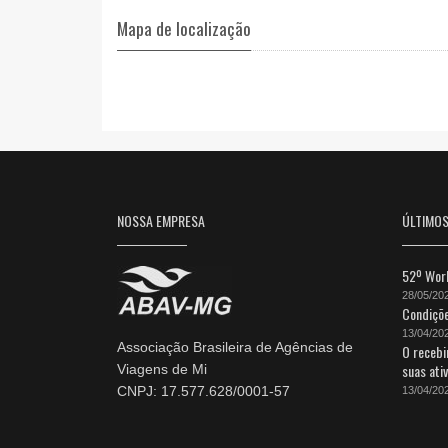
Mapa de localização
NOSSA EMPRESA
ÚLTIMO
52º Work
28/05/20
Condiçõe
13/04/20
Associação Brasileira de Agências de
O recebi
suas ati
Viagens de Mi
CNPJ: 17.577.628/0001-57
13/04/20