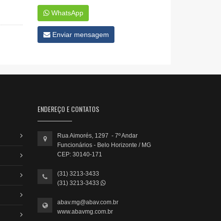
WhatsApp
Enviar mensagem
ENDEREÇO E CONTATOS
Rua Aimorés, 1297 - 7º Andar
Funcionários - Belo Horizonte / MG
CEP: 30140-171
(31) 3213-3433
(31) 3213-3433
abav.mg@abav.com.br
www.abavmg.com.br