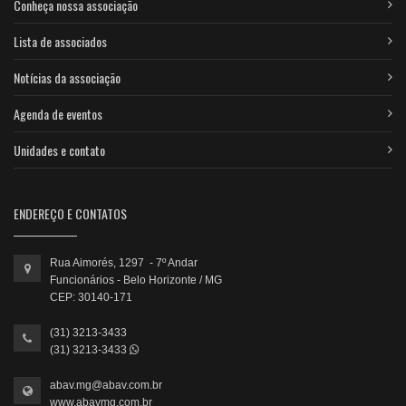
Conheça nossa associação
Lista de associados
Notícias da associação
Agenda de eventos
Unidades e contato
ENDEREÇO E CONTATOS
Rua Aimorés, 1297 - 7º Andar
Funcionários - Belo Horizonte / MG
CEP: 30140-171
(31) 3213-3433
(31) 3213-3433
abav.mg@abav.com.br
www.abavmg.com.br