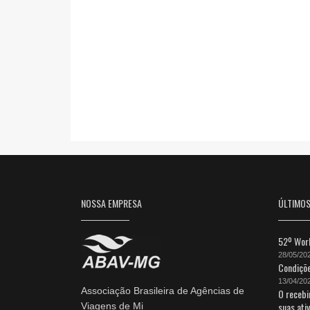
NOSSA EMPRESA
ÚLTIMO
52º Work
28/05/20
Condiçõe
13/04/20
Associação Brasileira de Agências de
O recebi
suas ati
Viagens de Mi