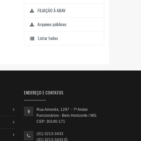
FILIAÇÃO À ABAV
Arquivos públicos
Listar todos
ENDEREÇO E CONTATOS
Rua Aimorés, 1297 - 7º Andar
Funcionários - Belo Horizonte / MG
CEP: 30140-171
(31) 3213-3433
(31) 3213-3433