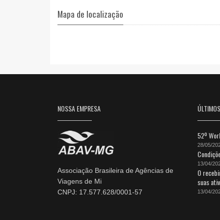
Mapa de localização
NOSSA EMPRESA
ÚLTIMO
52º Work
28/05/20
Condiçõe
13/04/20
Associação Brasileira de Agências de
O recebi
suas ati
Viagens de Mi
CNPJ: 17.577.628/0001-57
13/04/20