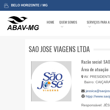
BELO HORIZONTE / MG
HOME
QUEM SOMOS
SERVIÇOS PARA 
SAO JOSE VIAGENS LTDA
Razão social: S
Área de atuação:
AV. PRESIDENTE
Bairro: CAIÇAR
jessica@saojos
htpp://www.sao
Responsável: JÉ