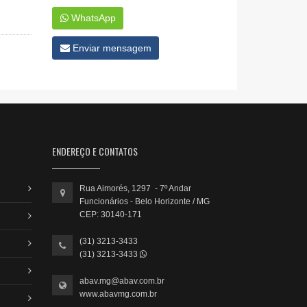
WhatsApp
Enviar mensagem
ENDEREÇO E CONTATOS
Rua Aimorés, 1297 - 7º Andar
Funcionários - Belo Horizonte / MG
CEP: 30140-171
(31) 3213-3433
(31) 3213-3433
abav.mg@abav.com.br
www.abavmg.com.br