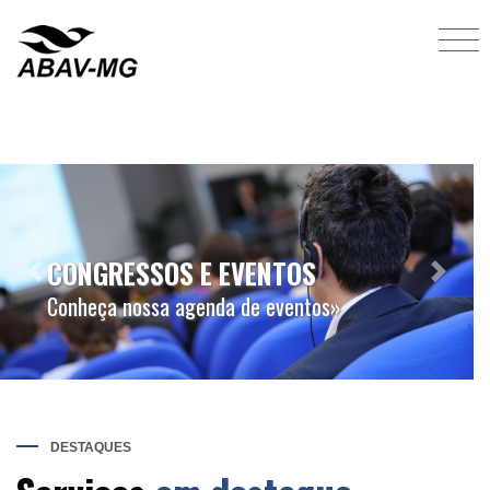
SEJA UM ASSOCIADO
Previous
Next
Conheça as vantagens de se associar»
DESTAQUES